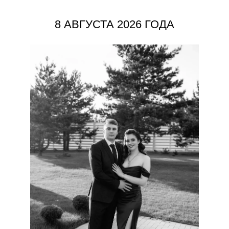
8 АВГУСТА 2026 ГОДА